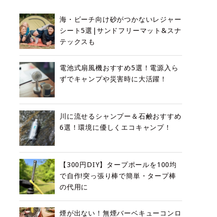
海・ビーチ向け砂がつかないレジャー
シート5選|サンドフリーマット&スナ
テックスも
電池式扇風機おすすめ5選！電源入ら
ずでキャンプや災害時に大活躍！
川に流せるシャンプー＆石鹸おすすめ
6選！環境に優しくエコキャンプ！
【300円DIY】タープポールを100均
で自作!突っ張り棒で簡単・タープ棒
の代用に
煙が出ない！無煙バーベキューコンロ