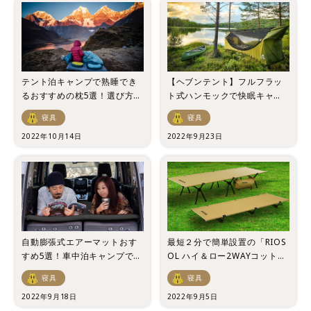
テント泊キャンプで熟睡でき
【ヘブンテント】フルフラッ
るおすすめの枕5選！選び方も
ト式ハンモックで快眠キャン
ご紹介！
プを楽しもう！
寝具
寝具
2022年10月14日
2022年9月23日
自動膨張式エアーマットおす
最短２分で簡単設置の「RIOS
すめ5選！車中泊キャンプで快
OL ハイ＆ロー2WAYコット」
眠したい方必見！
が予約販売開始
寝具
寝具
2022年9月18日
2022年9月5日