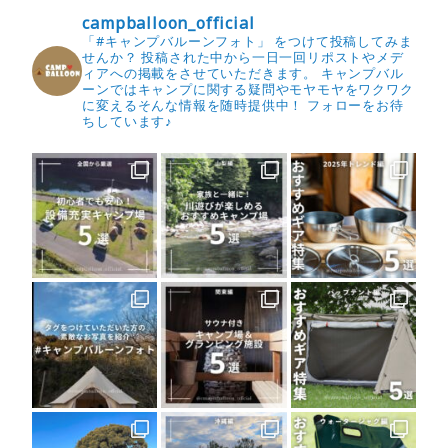
campballoon_official
「#キャンプバルーンフォト」 をつけて投稿してみま
せんか？
投稿された中から一日一回リポストやメデ
ィアへの掲載をさせていただきます。
キャンプバル
ーンではキャンプに関する疑問やモヤモヤをワクワク
に変えるそんな情報を随時提供中！
フォローをお待
ちしています♪