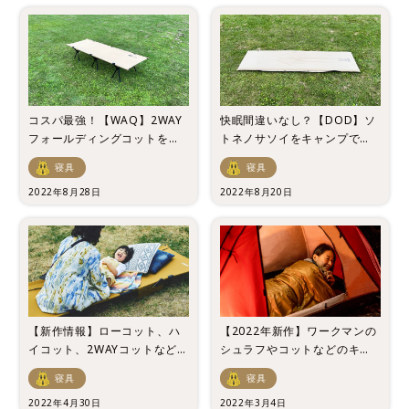
コスパ最強！【WAQ】2WAY
快眠間違いなし？【DOD】ソ
フォールディングコットを徹
トネノサソイをキャンプで使
底レビュー
って気づいた5つの魅力
寝具
寝具
2022年8月28日
2022年8月20日
【新作情報】ローコット、ハ
【2022年新作】ワークマンの
イコット、2WAYコットなど気
シュラフやコットなどのキャ
になる新作を一挙紹介！
ンプ用寝具一挙紹介！
寝具
寝具
2022年4月30日
2022年3月4日