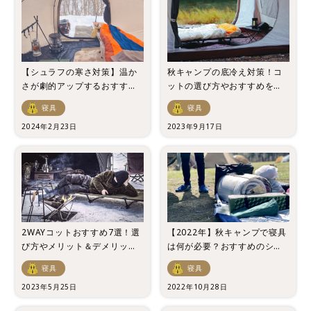
【シュラフの寒さ対策】温か
秋キャンプの底冷え対策！コ
さが劇的アップするおすすめ
ットの選び方やおすすめを紹
アイテム4選
介
寝具
寝具
2024年2月23日
2023年9月17日
2WAYコットおすすめ7選！選
【2022年】秋キャンプで寝具
び方やメリット＆デメリット
は何が必要？おすすめのシュ
も紹介！
ラフや防寒対策など紹介
寝具
寝具
2023年5月25日
2022年10月28日