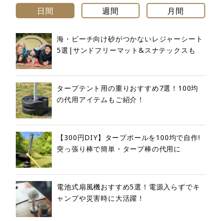
日間
週間
月間
海・ビーチ向け砂がつかないレジャーシート
5選|サンドフリーマット&スナテックスも
タープテント用の重りおすすめ7選！100均
の代用アイテムもご紹介！
【300円DIY】タープポールを100均で自作!
突っ張り棒で簡単・タープ棒の代用に
電池式扇風機おすすめ5選！電源入らずでキ
ャンプや災害時に大活躍！