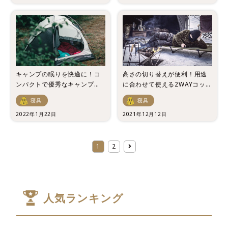
キャンプの眠りを快適に！コ
高さの切り替えが便利！用途
ンパクトで優秀なキャンプ用
に合わせて使える2WAYコット
枕7選！
の魅力とおすすめ10選！
寝具
寝具
2022年1月22日
2021年12月12日
1
2
人気ランキング