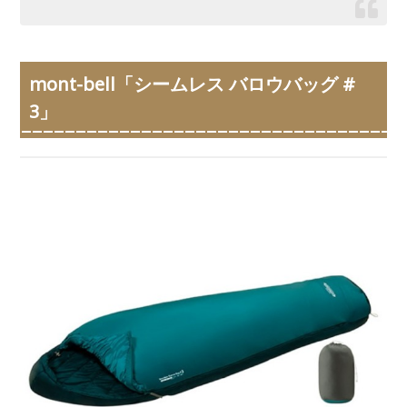
mont-bell「シームレス バロウバッグ #
3」