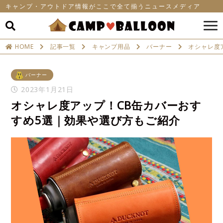
キャンプ・アウトドア情報がここで全て揃うニュースメディア
HOME
記事一覧
キャンプ用品
バーナー
オシャレ度
バーナー
2023年1月21日
オシャレ度アップ！CB缶カバーおす
すめ5選｜効果や選び方もご紹介