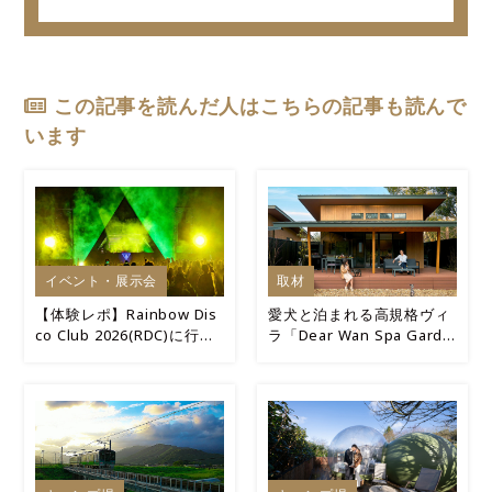
ごし方を紹介します！
決定版！
この記事を読んだ人はこちらの記事も読んで
います
イベント・展示会
取材
【体験レポ】Rainbow Dis
愛犬と泊まれる高規格ヴィ
co Club 2026(RDC)に行っ
ラ「Dear Wan Spa Garde
てきた！キャンプ×音楽フ
n」宿泊レポ
ェスの最高の週末