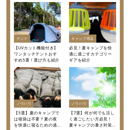
口コミから値段まで徹
底紹介～
テント
キャンプ用品
【UVカット機能付き】
必見！夏キャンプを快
ワンタッチテントおす
適に過ごすカテゴリー
すめ5選！選び方も紹介
ギアを紹介
ノウハウ
ノウハウ
【5選】夏のキャンプで
【7選】何が何でも涼し
は寝袋は不要？夏の夜
く過ごしたい方必見！
を快適に寝るための過
夏キャンプの暑さ対策