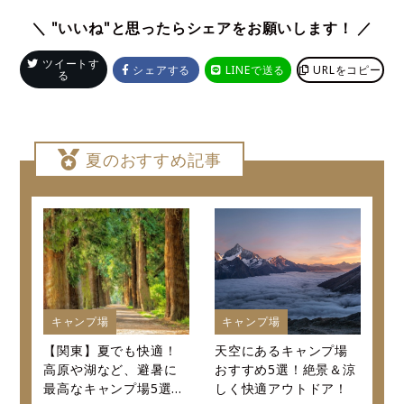
＼ "いいね"と思ったらシェアをお願いします！ ／
ツイートす
シェアする
LINEで送る
URLをコピー
る
夏のおすすめ記事
キャンプ場
キャンプ場
【関東】夏でも快適！
天空にあるキャンプ場
高原や湖など、避暑に
おすすめ5選！絶景＆涼
最高なキャンプ場5選～
しく快適アウトドア！