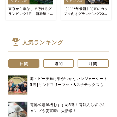
キャンプ場
キャンプ場
東京から車なしで行けるグ
【2026年最新】関東のカッ
ランピング7選｜新幹線・
プル向けグランピング20選
電車アクセス重視
｜2名1室“5万円前後”で泊
まれる
人気ランキング
日間
週間
月間
海・ビーチ向け砂がつかないレジャーシート
5選|サンドフリーマット&スナテックスも
電池式扇風機おすすめ5選！電源入らずでキ
ャンプや災害時に大活躍！