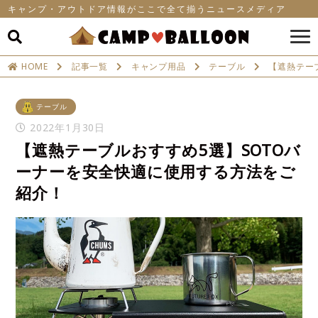
キャンプ・アウトドア情報がここで全て揃うニュースメディア
HOME
記事一覧
キャンプ用品
テーブル
【遮熱テー
テーブル
2022年1月30日
【遮熱テーブルおすすめ5選】SOTOバ
ーナーを安全快適に使用する方法をご
紹介！