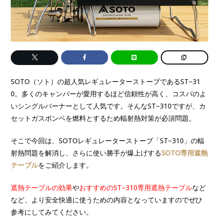
SOTO（ソト）の超人気レギュレーターストーブであるST−31
0。多くのキャンパーが愛用するほど信頼性が高く、コスパのよ
いシングルバーナーとして人気です。そんなST−310ですが、カ
セットガスボンベを燃料とするため輻射熱対策が必須問題。
そこで今回は、SOTOレギュレーターストーブ「ST−310」の輻
射熱問題を解消し、さらに使い勝手が爆上げする
SOTO専用遮熱
テーブル
をご紹介します。
遮熱テーブルの効果
や
おすすめのST−310専用遮熱テーブル
など
など、より安全快適に使うための内容となっていますのでぜひ
参考にしてみてください。