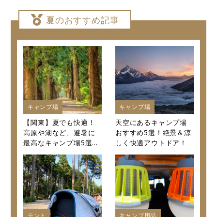
夏のおすすめ記事
キャンプ場
キャンプ場
【関東】夏でも快適！
天空にあるキャンプ場
高原や湖など、避暑に
おすすめ5選！絶景＆涼
最高なキャンプ場5選～
しく快適アウトドア！
口コミから値段まで徹
底紹介～
テント
キャンプ用品