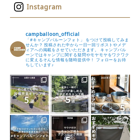
Instagram
campballoon_official
「#キャンプバルーンフォト」 をつけて投稿してみま
せんか？
投稿された中から一日一回リポストやメデ
ィアへの掲載をさせていただきます。
キャンプバル
ーンではキャンプに関する疑問やモヤモヤをワクワク
に変えるそんな情報を随時提供中！
フォローをお待
ちしています♪