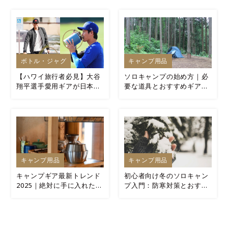
ボトル・ジャグ
キャンプ用品
【ハワイ旅行者必見】大谷
ソロキャンプの始め方｜必
翔平選手愛用ギアが日本よ
要な道具とおすすめギアを
り安く買える！アラモアナ
厳選紹介
センターの直営店レポ
キャンプ用品
キャンプ用品
キャンプギア最新トレンド
初心者向け冬のソロキャン
2025｜絶対に手に入れたい
プ入門：防寒対策とおすす
注目アイテム10選
めアイテム7選！