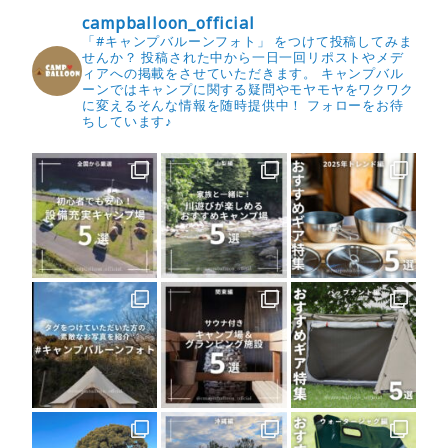
campballoon_official
「#キャンプバルーンフォト」 をつけて投稿してみま
せんか？
投稿された中から一日一回リポストやメデ
ィアへの掲載をさせていただきます。
キャンプバル
ーンではキャンプに関する疑問やモヤモヤをワクワク
に変えるそんな情報を随時提供中！
フォローをお待
ちしています♪