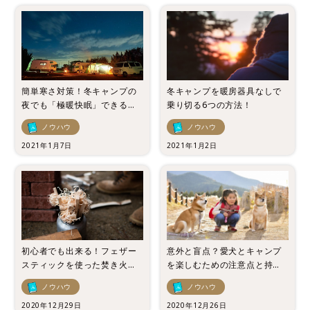
簡単寒さ対策！冬キャンプの
冬キャンプを暖房器具なしで
夜でも「極暖快眠」できる丸
乗り切る6つの方法！
秘テクニック！
ノウハウ
ノウハウ
2021年1月7日
2021年1月2日
初心者でも出来る！フェザー
意外と盲点？愛犬とキャンプ
スティックを使った焚き火の
を楽しむための注意点と持ち
ノウハウをご紹介！
物7選！
ノウハウ
ノウハウ
2020年12月29日
2020年12月26日