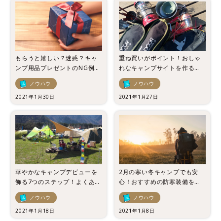
もらうと嬉しい？迷惑？キャ
重ね買いがポイント！おしゃ
ンプ用品プレゼントのNG例と
れなキャンプサイトを作る丸
GOOD例をご紹介！
秘テクニック！
ノウハウ
ノウハウ
2021年1月30日
2021年1月27日
華やかなキャンプデビューを
2月の寒い冬キャンプでも安
飾る7つのステップ！よくある
心！おすすめの防寒装備をご
10の疑問を一気に解決！
紹介！【寒さ対策】
ノウハウ
ノウハウ
2021年1月18日
2021年1月8日