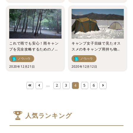
これで雨でも安心！雨キャン
キャンプ女子目線で見たオス
プを完全攻略するためのノウ
スメの冬キャンプ用持ち物リ
ハウを大紹介！
ストをご紹介！
ノウハウ
ノウハウ
2020年12月21日
2020年12月12日
...
2
3
4
5
6
人気ランキング