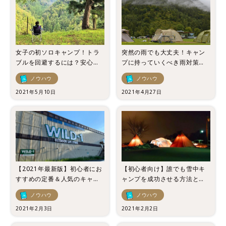
女子の初ソロキャンプ！トラ
突然の雨でも大丈夫！キャン
ブルを回避するには？安心し
プに持っていくべき雨対策ア
て楽しむためのポイントを徹
イテムと対策法をご紹介
ノウハウ
ノウハウ
底解説！
2021年5月10日
2021年4月27日
【2021年最新版】初心者にお
【初心者向け】誰でも雪中キ
すすめの定番＆人気のキャン
ャンプを成功させる方法とキ
プブランドを一挙紹介！
ャンプ場特集
ノウハウ
ノウハウ
2021年2月3日
2021年2月2日