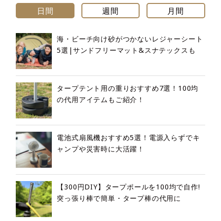
日間
週間
月間
海・ビーチ向け砂がつかないレジャーシート
5選|サンドフリーマット&スナテックスも
タープテント用の重りおすすめ7選！100均
の代用アイテムもご紹介！
電池式扇風機おすすめ5選！電源入らずでキ
ャンプや災害時に大活躍！
【300円DIY】タープポールを100均で自作!
突っ張り棒で簡単・タープ棒の代用に